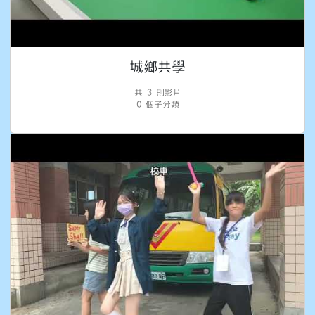
城鄉共學
共 3 則影片
0 個子分類
富