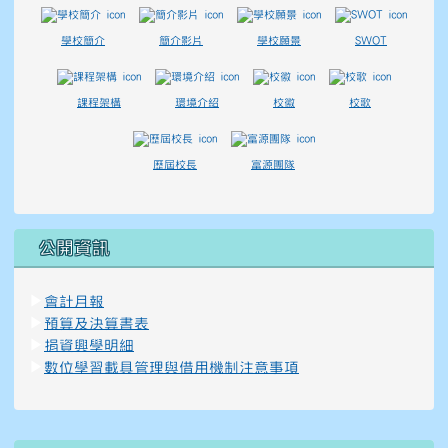
學校簡介
簡介影片
學校願景
SWOT
課程架構
環境介紹
校徽
校歌
歷屆校長
富源團隊
公開資訊
▶
會計月報
▶
預算及決算書表
▶
捐資興學明細
▶
數位學習載具管理與借用機制注意事項