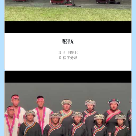
鼓隊
共 5 則影片
0 個子分類
歌