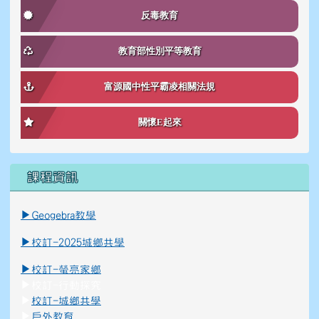
反毒教育
教育部性別平等教育
富源國中性平霸凌相關法規
關懷E起來
課程資訊
link to \ \"\\"_blank\\"\"
link to https://reurl.cc/K8Ko7g _blank
▶
Geogebra教學
▶
校訂-2025城鄉共學
▶
校訂-螢亮家鄉
▶
校訂-行動探究
▶
校訂-城鄉共學
▶
戶外教育