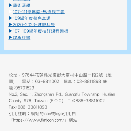
▶
藝術深
耕
▶
107-111學年度-馬遠親子館
▶
109學年度螢亮富源
▶
2020-2023-城鄉共學
▶
107-109學年度校訂課程架構
▶
課程評鑑
校址：97644花蓮縣光復鄉大富村中山路一段2號（
地
圖
） 電話：03-8811002 傳真：03-8811898 統
編:95701523
No.2, Sec. 1, Zhongshan Rd., Guangfu Township, Hualien
County 976, Taiwan (R.O.C.) Tel:886-38811002
Fax:886-38811898
引用註明：網站的icon或logo引用自
「https://www.flaticon.com/」網站