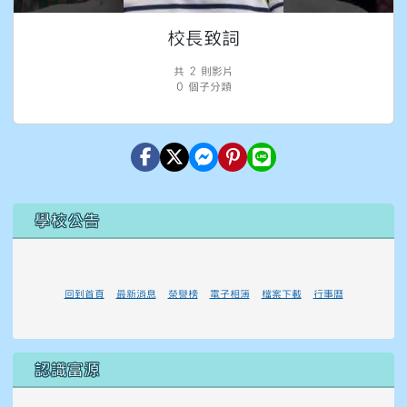
校長致詞
共 2 則影片
0 個子分類
左邊區域內容
學校公告
回到首頁
最新消息
榮譽榜
電子相簿
檔案下載
行事曆
認識富源