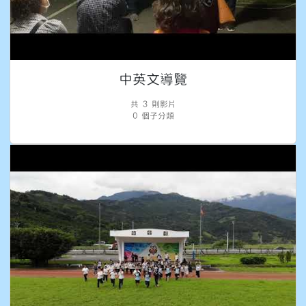
中英文導覽
共 3 則影片
0 個子分類
富