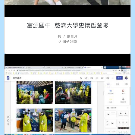
富源國中-慈濟大學史懷哲營隊
共 7 則影片
0 個子分類
教