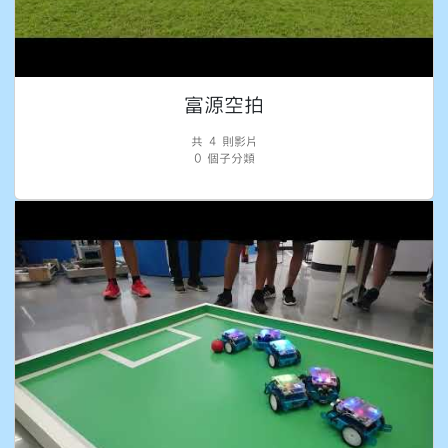
富源空拍
共 4 則影片
0 個子分類
城