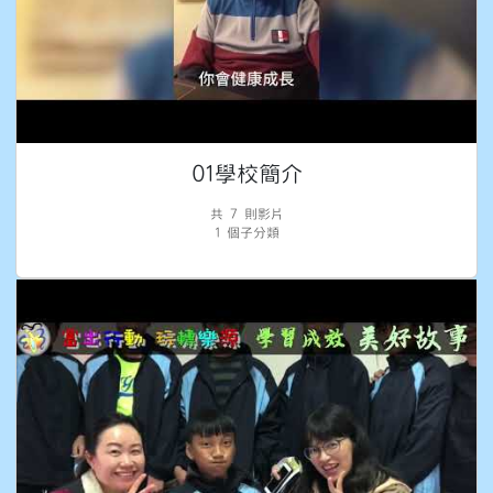
01學校簡介
共 7 則影片
1 個子分類
教