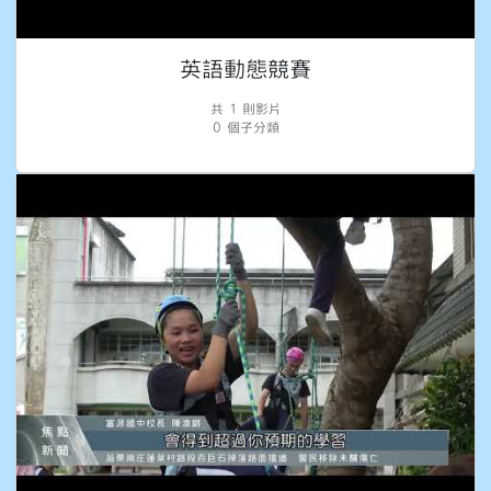
英語動態競賽
共 1 則影片
0 個子分類
畢