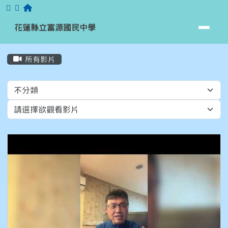
跳至主內容區
花蓮縣立富源國民中學
花蓮縣立富源國民中學
頁尾區域
主內容區域
所有影片
⏸
Video List
0