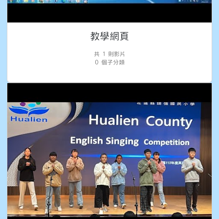
教學網頁
共 1 則影片
0 個子分類
英