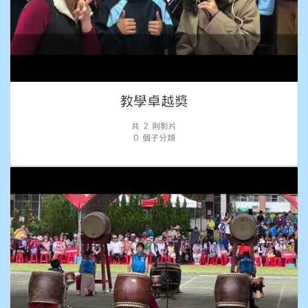
教學卓越獎
共 2 則影片
0 個子分類
鼓