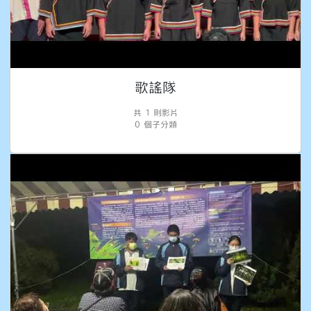
歌謠隊
共 1 則影片
0 個子分類
中