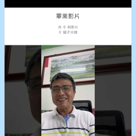
畢業影片
共 6 則影片
0 個子分類
校