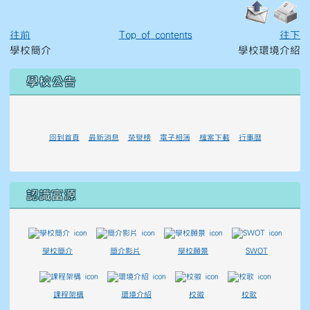
往前
Top of contents
往下
學校簡介
學校環境介紹
左邊區域內容
學校公告
回到首頁
最新消息
榮譽榜
電子相簿
檔案下載
行事曆
認識富源
學校簡介
簡介影片
學校願景
SWOT
課程架構
環境介紹
校徽
校歌