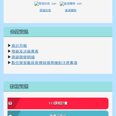
歷屆校長
富源團隊
公開資訊
▶
會計月報
▶
預算及決算書表
▶
捐資興學明細
▶
數位學習載具管理與借用機制注意事項
右邊區域內容
教務資源
115課程計畫