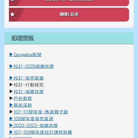
關懷E起來
課程資訊
link to \ \"\\"_blank\\"\"
link to https://reurl.cc/K8Ko7g _blank
▶
Geogebra教學
▶
校訂-2025城鄉共學
▶
校訂-螢亮家鄉
▶
校訂-行動探究
▶
校訂-城鄉共學
▶
戶外教育
▶
藝術深
耕
▶
107-111學年度-馬遠親子館
▶
109學年度螢亮富源
▶
2020-2023-城鄉共學
▶
107-109學年度校訂課程架構