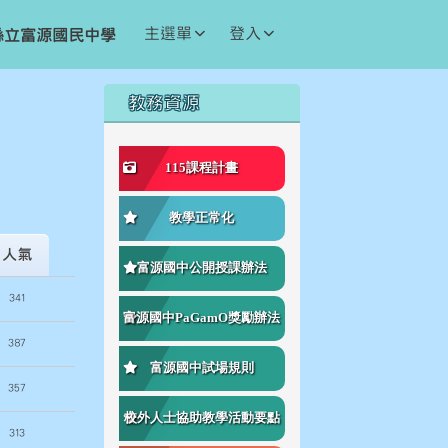
主選單
登入
縣立富源國民中學
右邊區域內容
教務資源
⏸
115課程計畫
教學正常化
人氣
富源國中公開授課辦法
341
富源國中PaGamO獎勵辦法
387
富源國中試場規則
357
校外人士協助教學活動要點
313