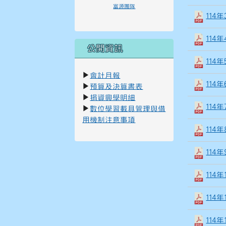
富源團隊
114
114
公開資訊
114
▶
會計月報
114
▶
預算及決算書表
▶
捐資興學明細
114
▶
數位學習載具管理與借
用機制注意事項
114
114
114
114
114