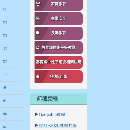
家庭教育
108
交通安全
122
反毒教育
129
教育部性別平等教育
92
124
富源國中性平霸凌相關法規
111
關懷E起來
86
課程資訊
64
link to \ \"\\"_blank\\"\"
link to https://reurl.cc/K8Ko7g _blank
68
▶
Geogebra教學
▶
校訂-2025城鄉共學
63