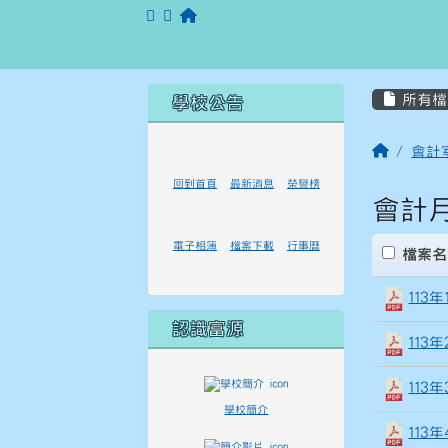
跳至主內容區
花蓮縣立富源國民中學
頁尾區域
主內
左邊區域內容
所有檔
學校公告
回首頁
會計
回到首頁
最新消息
榮譽榜
會計
電子相簿
檔案下載
行事曆
clickAll
檔案名
113
認識富源
113
113
學校簡介
113