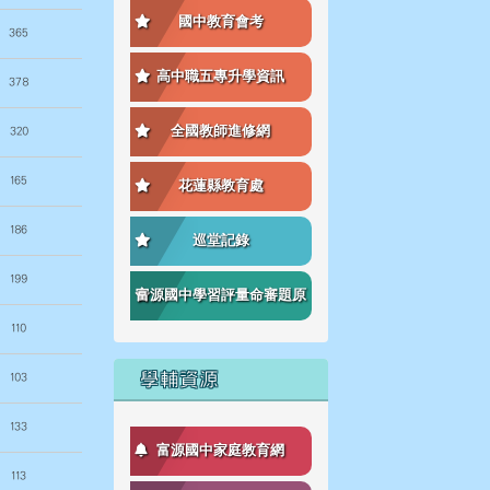
國中教育會考
365
高中職五專升學資訊
378
全國教師進修網
320
165
花蓮縣教育處
186
巡堂記錄
199
富源國中學習評量命審題原
110
則
學輔資源
103
133
富源國中家庭教育網
113