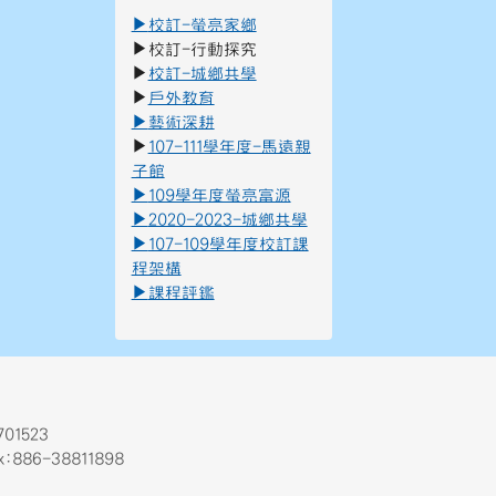
▶
校訂-螢亮家鄉
▶
校訂-行動探究
▶
校訂-城鄉共學
▶
戶外教育
▶
藝術深
耕
▶
107-111學年度-馬遠親
子館
▶
109學年度螢亮富源
▶
2020-2023-城鄉共學
▶
107-109學年度校訂課
程架構
▶
課程評鑑
01523
Fax:886-38811898