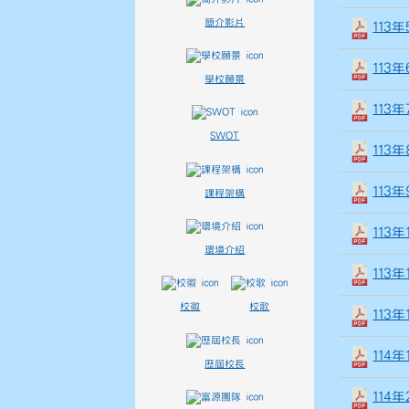
簡介影片
113
113
學校願景
113
SWOT
113
113
課程架構
113
環境介紹
113
校徽
校歌
113
114
歷屆校長
114