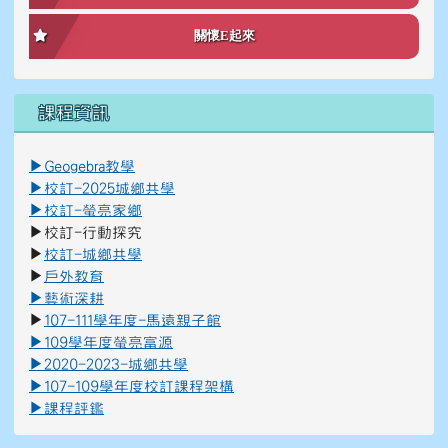
關懷E起來
課程資訊
link to \ \"\\"_blank\\"\"
link to https://reurl.cc/K8Ko7g _blank
▶
Geogebra教學
▶
校訂-2025城鄉共學
▶
校訂-螢亮家鄉
▶
校訂-行動探究
▶
校訂-城鄉共學
▶
戶外教育
▶
藝術深
耕
▶
107-111學年度-馬遠親子館
▶
109學年度螢亮富源
▶
2020-2023-城鄉共學
▶
107-109學年度校訂課程架構
▶
課程評鑑