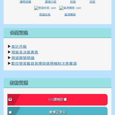
課程架構
環境介紹
校徽
校歌
歷屆校長
富源團隊
公開資訊
▶
會計月報
▶
預算及決算書表
▶
捐資興學明細
▶
數位學習載具管理與借用機制注意事項
右邊區域內容
教務資源
115課程計畫
教學正常化