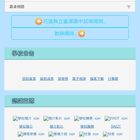
霸凌相關
花蓮縣立富源國中試場規則...
教師團隊...
左邊區域內容
學校公告
回到首頁
最新消息
榮譽榜
電子相簿
檔案下載
行事曆
認識富源
學校簡介
簡介影片
學校願景
SWOT