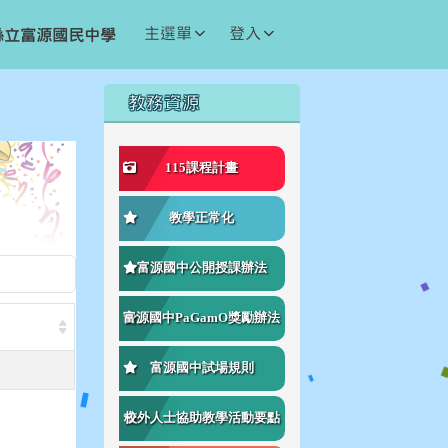
主選單
登入
縣立富源國民中學
右邊區域內容
教務資源
⏸
115課程計畫
教學正常化
富源國中公開授課辦法
富源國中PaGamO獎勵辦法
富源國中試場規則
校外人士協助教學活動要點