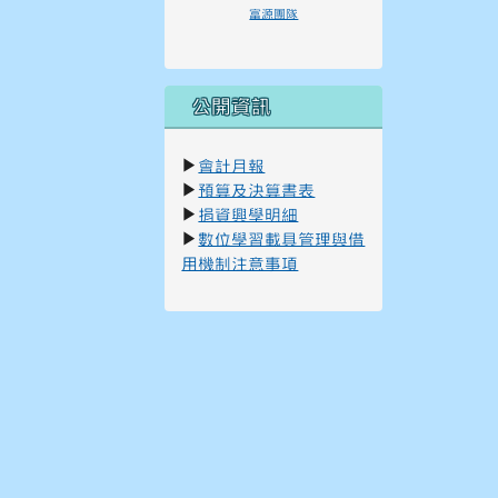
富源團隊
公開資訊
▶
會計月報
▶
預算及決算書表
▶
捐資興學明細
▶
數位學習載具管理與借
用機制注意事項