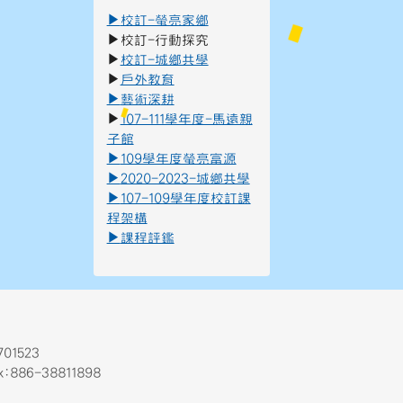
▶
校訂-螢亮家鄉
▶
校訂-行動探究
▶
校訂-城鄉共學
▶
戶外教育
▶
藝術深
耕
▶
107-111學年度-馬遠親
子館
▶
109學年度螢亮富源
▶
2020-2023-城鄉共學
▶
107-109學年度校訂課
程架構
▶
課程評鑑
01523
Fax:886-38811898