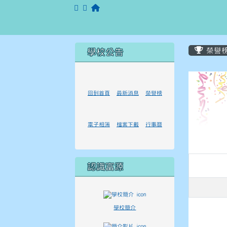
跳至主內容區
花蓮縣立富源國民中學
頁尾區域
主內
左邊區域內容
榮譽
學校公告
回到首頁
最新消息
榮譽榜
電子相簿
檔案下載
行事曆
認識富源
學校簡介