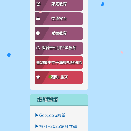
家庭教育
交通安全
反毒教育
教育部性別平等教育
富源國中性平霸凌相關法規
關懷E起來
課程資訊
link to \ \"\\"_blank\\"\"
link to https://reurl.cc/K8Ko7g _blank
▶
Geogebra教學
▶
校訂-2025城鄉共學