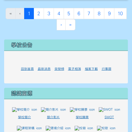
(目前頁次)
«
‹
1
2
3
4
5
6
7
8
9
10
下一頁
最後頁
›
»
左邊區域內容
學校公告
回到首頁
最新消息
榮譽榜
電子相簿
檔案下載
行事曆
認識富源
學校簡介
簡介影片
學校願景
SWOT