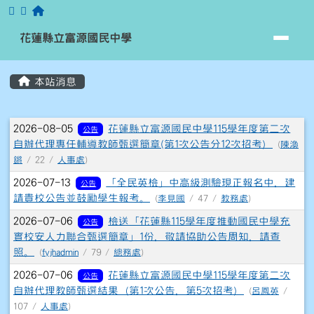
跳至主內容區
花蓮縣立富源國民中學
花蓮縣立富源國民中學
頁尾區域
主內容區域
本站消息
⏸
文章列表
2026-08-05
花蓮縣立富源國民中學115學年度第二次
公告
自辦代理專任輔導教師甄選簡章(第1次公告分12次招考）
(
陳渙
鏘
/ 22 /
人事處
)
2026-07-13
「全民英檢」中高級測驗現正報名中，建
公告
請貴校公告並鼓勵學生報考。
(
李見國
/ 47 /
教務處
)
2026-07-06
檢送「花蓮縣115學年度推動國民中學充
公告
實校安人力聯合甄選簡章」1份，敬請協助公告周知，請查
照。
(
fyjhadmin
/ 79 /
總務處
)
2026-07-06
花蓮縣立富源國民中學115學年度第二次
公告
自辦代理教師甄選結果（第1次公告，第5次招考）
(
呂鳳英
/
107 /
人事處
)