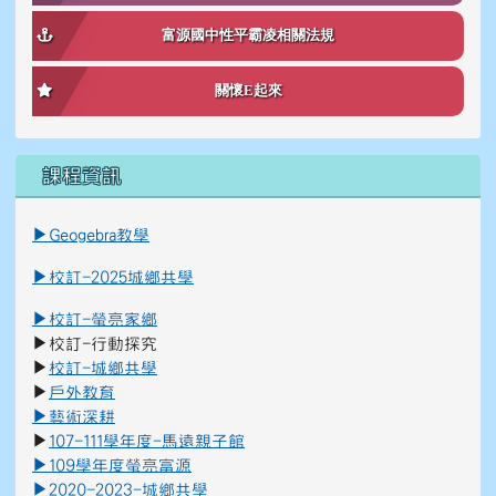
富源國中性平霸凌相關法規
關懷E起來
課程資訊
link to \ \"\\"_blank\\"\"
link to https://reurl.cc/K8Ko7g _blank
▶
Geogebra教學
▶
校訂-2025城鄉共學
▶
校訂-螢亮家鄉
▶
校訂-行動探究
▶
校訂-城鄉共學
▶
戶外教育
▶
藝術深
耕
▶
107-111學年度-馬遠親子館
▶
109學年度螢亮富源
▶
2020-2023-城鄉共學