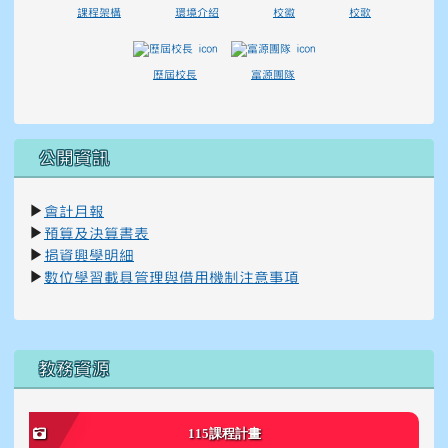
課程架構
環境介紹
校徽
校歌
歷屆校長
富源團隊
公開資訊
▶
會計月報
▶
預算及決算書表
▶
捐資興學明細
▶
數位學習載具管理與借用機制注意事項
右邊區域內容
教務資源
115課程計畫