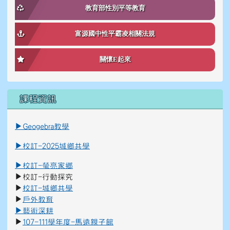
教育部性別平等教育
富源國中性平霸凌相關法規
關懷E起來
課程資訊
link to \ \"\\"_blank\\"\"
link to https://reurl.cc/K8Ko7g _blank
▶
Geogebra教學
▶
校訂-2025城鄉共學
▶
校訂-螢亮家鄉
▶
校訂-行動探究
▶
校訂-城鄉共學
▶
戶外教育
▶
藝術深
耕
▶
107-111學年度-馬遠親子館