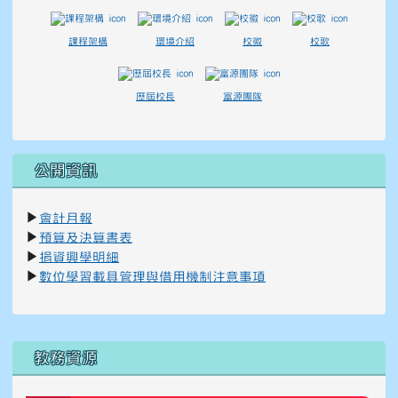
課程架構
環境介紹
校徽
校歌
歷屆校長
富源團隊
公開資訊
▶
會計月報
▶
預算及決算書表
▶
捐資興學明細
▶
數位學習載具管理與借用機制注意事項
右邊區域內容
教務資源