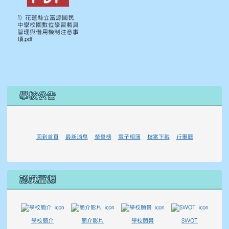
1) 花蓮縣立富源國民
中學校園數位學習載具
管理與借用機制注意事
項.pdf
左邊區域內容
學校公告
回到首頁
最新消息
榮譽榜
電子相簿
檔案下載
行事曆
認識富源
學校簡介
簡介影片
學校願景
SWOT