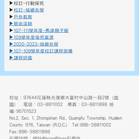
▶
校訂-行動探究
▶
校訂-城鄉共學
▶
戶外教育
▶
藝術深
耕
▶
107-111學年度-馬遠親子館
▶
109學年度螢亮富源
▶
2020-2023-城鄉共學
▶
107-109學年度校訂課程架構
▶
課程評鑑
校址：97644花蓮縣光復鄉大富村中山路一段2號（
地
圖
） 電話：03-8811002 傳真：03-8811898 統
編:95701523
No.2, Sec. 1, Zhongshan Rd., Guangfu Township, Hualien
County 976, Taiwan (R.O.C.) Tel:886-38811002
Fax:886-38811898
引用註明：網站的icon或logo引用自