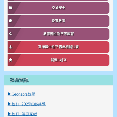
交通安全
反毒教育
教育部性別平等教育
富源國中性平霸凌相關法規
關懷E起來
課程資訊
link to \ \"\\"_blank\\"\"
link to https://reurl.cc/K8Ko7g _blank
▶
Geogebra教學
▶
校訂-2025城鄉共學
▶
校訂-螢亮家鄉