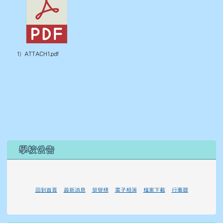
1) ATTACH1.pdf
左邊區域內容
學校公告
回到首頁
最新消息
榮譽榜
電子相簿
檔案下載
行事曆