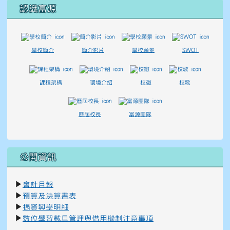
認識富源
學校簡介
簡介影片
學校願景
SWOT
課程架構
環境介紹
校徽
校歌
歷屆校長
富源團隊
公開資訊
▶
會計月報
▶
預算及決算書表
▶
捐資興學明細
▶
數位學習載具管理與借用機制注意事項