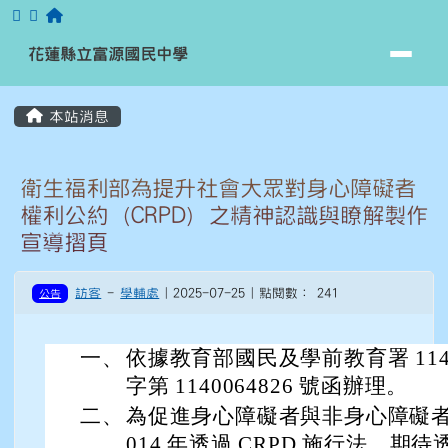
跳至主內容區
花蓮縣立富源國民中學
花蓮縣立富源國民中學
頁尾區域
主內容區域
本站消息
⏸
衛生福利部為提升社會大眾對身心障礙者
權利公約（CRPD）之精神認識與瞭解製作
宣導摺頁
訪客
-
學輔處
| 2025-07-25 | 點閱數： 241
公告
一、
依據教育部國民及學前教育署 114 
字第 1140064826 號函辦理。
二、
為促進身心障礙者與非身心障礙者
014 年透過 CRPD 施行法，